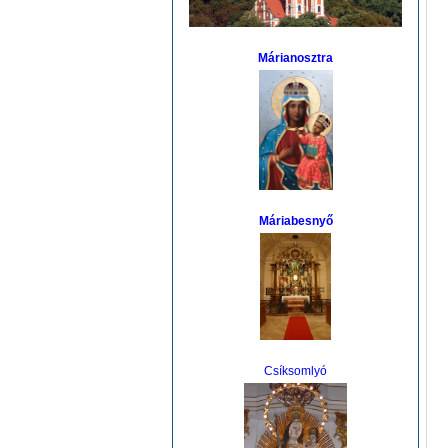
Márianosztra
Máriabesnyő
Csíksomlyó