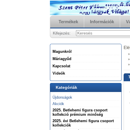
www.szentp
Termékek
Információk
Vá
Kifejezés:
Elé
Magunkról
»
Máriagyűd
»
»
Kapcsolat
Videók
Kategóriák
Újdonságok
Akciók
2025. Betlehemi figura csoport
kollekció prémium minőség
2025. évi Betlehemi figura csoport
kollekciók