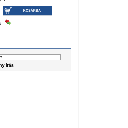
KOSÁRBA
r!
y írás