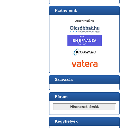
Partnereink
Árukereső.hu
Szavazás
Fórum
Nincsenek témák
Kegyhelyek