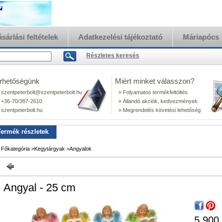
eterbolt.hu
sárlási feltételek
Adatkezelési tájékoztató
Máriapócs
Részletes keresés
rhetőségünk
Miért minket válasszon?
 szentpeterbolt@szentpeterbolt.hu
» Folyamatos termékfeltöltés
 +36-70/387-2610
» Állandó akciók, kedvezmények
 szentpeterbolt.hu
» Megrendelés követési lehetőség
Termék részletek
Főkategória
>
Kegytárgyak
>
Angyalok
Angyal - 25 cm
5 900