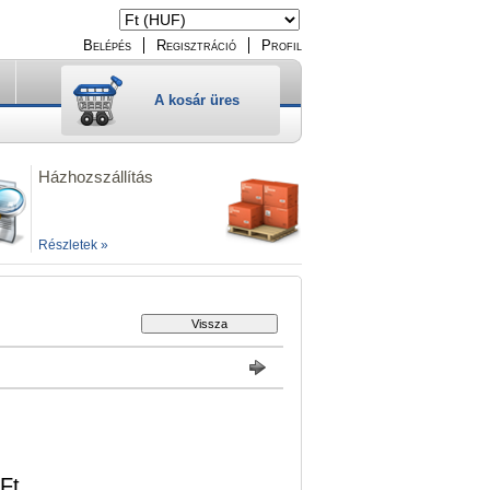
Belépés
Regisztráció
Profil
A kosár üres
Házhozszállítás
Részletek »
Ft