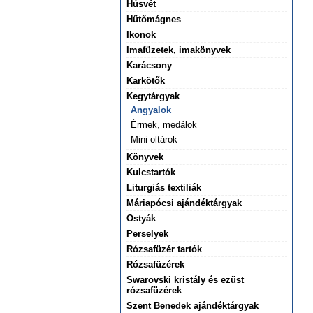
Húsvét
Hűtőmágnes
Ikonok
Imafüzetek, imakönyvek
Karácsony
Karkötők
Kegytárgyak
Angyalok
Érmek, medálok
Mini oltárok
Könyvek
Kulcstartók
Liturgiás textiliák
Máriapócsi ajándéktárgyak
Ostyák
Perselyek
Rózsafüzér tartók
Rózsafüzérek
Swarovski kristály és ezüst
rózsafüzérek
Szent Benedek ajándéktárgyak