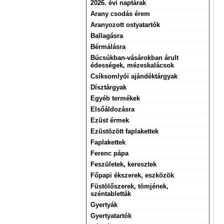
2026. évi naptárak
Arany csodás érem
Aranyozott ostyatartók
Ballagásra
Bérmálásra
Búcsúkban-vásárokban árult
édességek, mézeskalácsok
Csíksomlyói ajándéktárgyak
Dísztárgyak
Egyéb termékek
Elsőáldozásra
Ezüst érmek
Ezüstözött faplakettek
Faplakettek
Ferenc pápa
Feszületek, keresztek
Főpapi ékszerek, eszközök
Füstölőszerek, tömjének,
széntabletták
Gyertyák
Gyertyatartók